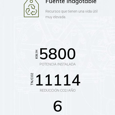
Fuente inagotable
Recursos que tienen una vida útil
muy elevada.
5800
KW/H
POTENCIA INSTALADA
11114
TN/CO2
REDUCCIÓN CO2/AÑO
6