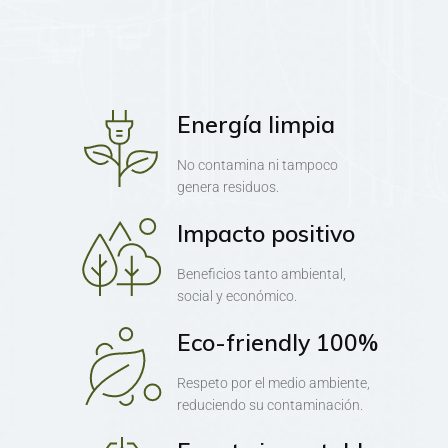
Energía limpia
No contamina ni tampoco
genera residuos.
Impacto positivo
Beneficios tanto ambiental,
social y económico.
Eco-friendly 100%
Respeto por el medio ambiente,
reduciendo su contaminación.